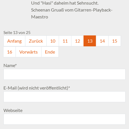
Und "Hasi" daheim hat Sehnsucht.
Scheenan Gruaß vom Gitarren-Playback-
Maestro
Seite 13 von 25
Anfang
Zurück
10
11
12
13
14
15
16
Vorwärts
Ende
Pflichtfeld
Name
*
Pflichtfeld
E-Mail (wird nicht veröffentlicht)
*
Webseite